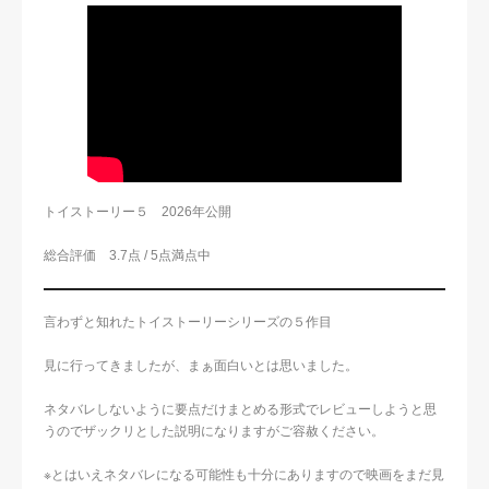
トイストーリー５ 2026年公開
総合評価 3.7点 / 5点満点中
言わずと知れたトイストーリーシリーズの５作目
見に行ってきましたが、まぁ面白いとは思いました。
ネタバレしないように要点だけまとめる形式でレビューしようと思
うのでザックリとした説明になりますがご容赦ください。
※とはいえネタバレになる可能性も十分にありますので映画をまだ見