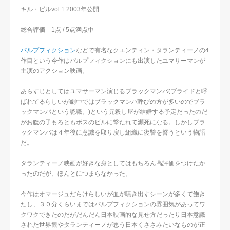
キル・ビルvol.1 2003年公開
総合評価 1点 / 5点満点中
パルプフィクション
などで有名なクエンティン・タランティーノの4
作目という今作はパルプフィクションにも出演したユマサーマンが
主演のアクション映画。
あらすじとしてはユマサーマン演じるブラックマンバ(ブライドと呼
ばれてるらしいが劇中ではブラックマンバ呼びの方が多いのでブラ
ックマンバという認識。)という元殺し屋が結婚する予定だったのだ
がお腹の子もろともボスのビルに撃たれて瀕死になる。しかしブラ
ックマンバは４年後に意識を取り戻し組織に復讐を誓うという物語
だ。
タランティーノ映画が好きな身としてはもちろん高評価をつけたか
ったのだが、ほんとにつまらなかった。
今作はオマージュだらけらしいが血が噴き出すシーンが多くて飽き
たし、３０分くらいまではパルプフィクションの雰囲気があってワ
クワクできたのだがだんだん日本映画的な見せ方だったり日本意識
された世界観やタランティーノが思う日本くささみたいなものが正