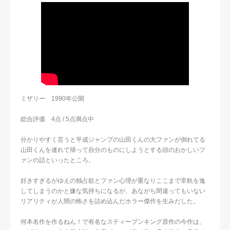
ミザリー 1990年公開
総合評価 4点 / 5点満点中
分かりやすく言うと平成ジャンプの山田くんの大ファンが倒れてる
山田くんを連れて帰って自分のものにしようとする頭のおかしいフ
ァンの話といったところ。
好きすぎるがゆえの独占欲とファン心理が重なりここまで常軌を逸
してしまうのかと嫌な気持ちになるが、あながち間違ってもいない
リアリティが人間の怖さを詰め込んだホラー傑作を生みだした。
何本名作を作るねん！で有名なスティーブンキング原作の今作は、