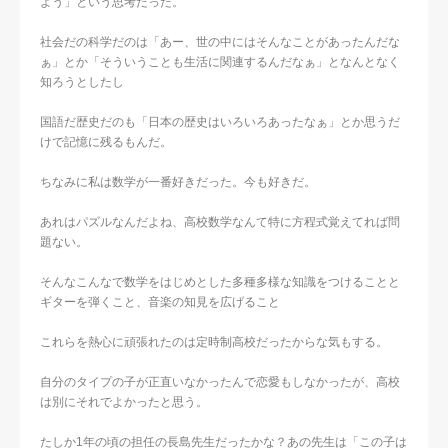
よう」という思考だった。
社会だの科学だのは「あー、世の中にはそんなことがあったんだな
ぁ」とか「そういうことも生活に関連するんだなぁ」となんとなく
知ろうとしたし
国語だ歴史だのも「日本の歴史はいろいろあったなぁ」とか思うだ
けで記憶に残るもんだ。
ちなみに私は数学が一番好きだった。今も好きだ。
あれはパズルなんだよね、高校数学なんて特に方程式覚えてれば問
題ない。
そんなこんなで数学をはじめとした多種多様な知識をつけることと
ギターを弾くこと、音楽の知見を広げること
これらを熱心に頑張れたのは定時制高校だったからな気もする。
自分のタイプの子が正直いなかったんで恋愛もしなかったが、高校
は別にそれでよかったと思う。
たしか1年の頃の担任の長島先生だったかな？あの先生は「この子は