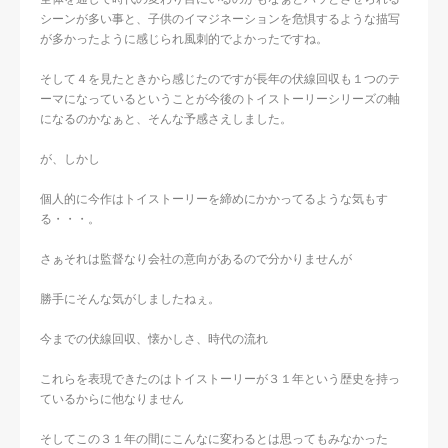
シーンが多い事と、子供のイマジネーションを危惧するような描写
が多かったように感じられ風刺的でよかったですね。
そして４を見たときから感じたのですが長年の伏線回収も１つのテ
ーマになっているということが今後のトイストーリーシリーズの軸
になるのかなぁと、そんな予感さえしました。
が、しかし
個人的に今作はトイストーリーを締めにかかってるような気もす
る・・・。
さぁそれは監督なり会社の意向があるので分かりませんが
勝手にそんな気がしましたねぇ。
今までの伏線回収、懐かしさ、時代の流れ
これらを表現できたのはトイストーリーが３１年という歴史を持っ
ているからに他なりません
そしてこの３１年の間にこんなに変わるとは思ってもみなかった