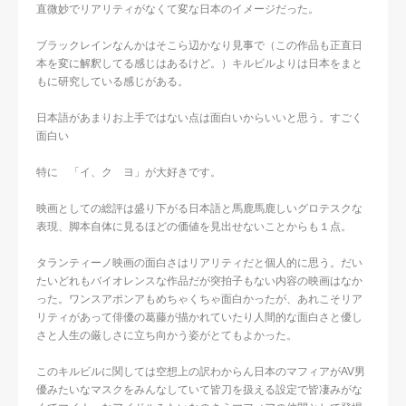
直微妙でリアリティがなくて変な日本のイメージだった。
ブラックレインなんかはそこら辺かなり見事で（この作品も正直日
本を変に解釈してる感じはあるけど。）キルビルよりは日本をまと
もに研究している感じがある。
日本語があまりお上手ではない点は面白いからいいと思う。すごく
面白い
特に 「イ、ク ヨ」が大好きです。
映画としての総評は盛り下がる日本語と馬鹿馬鹿しいグロテスクな
表現、脚本自体に見るほどの価値を見出せないことからも１点。
タランティーノ映画の面白さはリアリティだと個人的に思う。だい
たいどれもバイオレンスな作品だが突拍子もない内容の映画はなか
った。ワンスアポンアもめちゃくちゃ面白かったが、あれこそリア
リティがあって俳優の葛藤が描かれていたり人間的な面白さと優し
さと人生の厳しさに立ち向かう姿がとてもよかった。
このキルビルに関しては空想上の訳わからん日本のマフィアがAV男
優みたいなマスクをみんなしていて皆刀を扱える設定で皆凄みがな