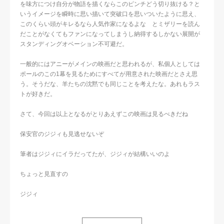
を味方につけ自分が物語を描くならこのピンチどう切り抜ける？と
いうイメージを瞬時に思い描いて突破口を思いついたように思え、
このくらい頭がキレるなら人気作家になるよな とミザリーを読ん
だことがなくてもファンになってしまうし納得するしかない展開が
スタンディングオベーション不可避だ。
一般的にはアニーがメインの映画だと思われるが、私個人としては
ポールのこの1幕を見るためにすべてが用意された映画だとさえ思
う。そうだな、羊たちの沈黙でも同じことを考えたな。あれもラス
トが好きだ。
さて、今回は以上となるがとりあえずこの映画は見るべきだね
保安官のジジィも見逃せないぞ
筆者はジジィにイラだってたが、ジジィが結構いいのよ
ちょっと見直すの
ジジィ