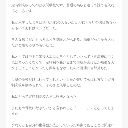
定時制高校ってのは夜間学校です、普通の高校と違って誰でも入れ
るところです。
私が入学したときは20代30代の人もいたし80代くらいのおばあちゃ
んもいてあれはマジビビった。
そんな感じだがもちろん入学試験とかもある。簡単だったから入れ
たけど落ちるやつもいたね。
私としては中学卒業後大工になろうとしていたんで正直高校に行く
気はまったくなくて、定時制を受けるまで何校か受けたが勉強なん
かまるでしてなかったし興味もなかったので普通に全部落ちた。
母親の高校だけは行ってくれという言葉が響いて私は仕方なく定時
制高校を勧められて、そのまま入学したのだ。
私にとって定時制高校入学は転機となった
またあの母校に行きたいかと言われると「・・・。」となってしま
うが
少なくとも自分の世界観が広がっていった時期であることは間違い