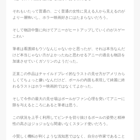
それもいたって普通の、ごく普通の女性に見える人から見えるのが
より一層怖いし、ホラー映画好きにはたまらないだろう。
そして物語中盤に向けてアニーがヒートアップしていくのがスゲー
こわい
筆者は看護婦もウソなんじゃないかと思ったが、それは本当なんだ
けど本当じゃない方がよかったねと思わせるアニーの過去も物語を
加速させていくガソリンのようだった。
正直この作品はチャイルドプレイ的なラストの見せ方がアメリカら
しくてちょっと嫌いなんだけど、ポールの内面も表現して綺麗に終
わるラストはホラー映画的ではなくてよかった。
そして今作の最大の見せ場はポールがファン心理を突いてアニーに
隙を与えるところにあると筆者は思う。
この状況を上手く利用してピンチを切り抜けるポールの姿勢と精神
性の高さはジョジョなら間違いなくスタンド使いだろう。
小賢しく機転が利くような浅知恵ではなく、自分が作家であること