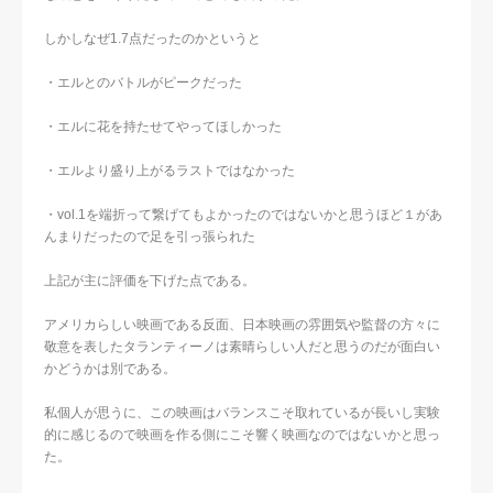
しかしなぜ1.7点だったのかというと
・エルとのバトルがピークだった
・エルに花を持たせてやってほしかった
・エルより盛り上がるラストではなかった
・vol.1を端折って繋げてもよかったのではないかと思うほど１があ
んまりだったので足を引っ張られた
上記が主に評価を下げた点である。
アメリカらしい映画である反面、日本映画の雰囲気や監督の方々に
敬意を表したタランティーノは素晴らしい人だと思うのだが面白い
かどうかは別である。
私個人が思うに、この映画はバランスこそ取れているが長いし実験
的に感じるので映画を作る側にこそ響く映画なのではないかと思っ
た。