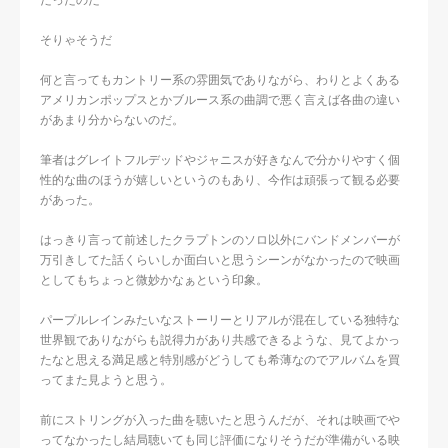
だったのだ
そりゃそうだ
何と言ってもカントリー系の雰囲気でありながら、わりとよくある
アメリカンポップスとかブルース系の曲調で悪く言えば各曲の違い
があまり分からないのだ。
筆者はグレイトフルデッドやジャニスが好きなんで分かりやすく個
性的な曲のほうが嬉しいというのもあり、今作は頑張って観る必要
があった。
はっきり言って前述したクラプトンのソロ以外にバンドメンバーが
万引きしてた話くらいしか面白いと思うシーンがなかったので映画
としてもちょっと微妙かなぁという印象。
パープルレインみたいなストーリーとリアルが混在している独特な
世界観でありながらも説得力があり共感できるような、見てよかっ
たなと思える満足感と特別感がどうしても希薄なのでアルバムを買
ってまた見ようと思う。
前にストリングが入った曲を聴いたと思うんだが、それは映画でや
ってなかったし結局聴いても同じ評価になりそうだが準備がいる映