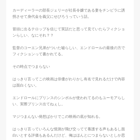
カーディーラーの部長ジェリーが社長令嬢である妻をチンピラに誘
拐させて身代金を義父にせびろうっていう話。
冒頭に出るテロップを信じて実話だと思って見ていたらフィクショ
ンらしい、なにそれ？？
監督のコーエン兄弟がついた嘘らしい、エンドロールの最後の方で
フィクションって書かれてる。
その時点でつまらない
はっきり言ってこの映画は俳優がわりかし有名で見れるだけで内容
は面白くない。
エンドロールにプリンスのシンボルが使われてるのもユーモアらし
い、実際プリンス出てねぇし。
マジつまんない発想ばかりでこの映画の底が知れる。
はっきり言っていろんな憶測が飛び交ってて養護する声もあるし面
白いとする評価もあるんだけど、俺はほんとにつまらないとしか思