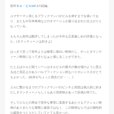
前作
キル・ビルvol.1
の続編。
ユマサーマン演じるブラックマンバがビルを倒すまでを描いてお
り、またもや日本映画などのオマージュが盛り込まれた仕上がりと
なっている。
もちろん前作は酷評してしまったが今作も正直厳しめの評価となっ
た。(タランティーノは好きよ)
はっきり言って前作よりは確実に面白い映画だし、やっとタランテ
ィーノ映画になってきたなぁと感じることができた。
たとえばエルと闘うシーンはキルビルの最大の魅せ場のように思え
るほど見応えがありパルプフィクション的なバイオレンスさがとて
もよかった。(結末がちょっと残念だが・・。)
エルに繋がるまでのブラックマンバのピンチと回想は個人的に好き
だしタランティーノらしくもあり現実味があって好感が持てた。
そしてビルとの再会で意外な事実に直面するあたりもアクション映
画のありきたりな展開と緩急ではなく、この映画ならではの個性的
な緩急をつくりだしていてとても良かった。