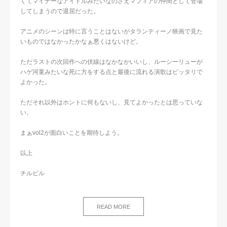
くてマイナーなアイドルみたいなのさえマフィアの仲間として登場
してしまうので退屈だった。
アニメのシーンは特に言うことはないがタランティーノ映画で見た
いものではなかったかなぁ悪くはないけど。
ただラストの次回作への伏線はなかなかいいし、ルーシーリューが
ハゲ河童みたいな死に方をする点と最後に流れる演歌はピッタリで
よかった。
ただそれ以外はホントに何もないし、見てよかったとは思っていな
い。
まぁvol2が面白いことを期待しよう。
以上
チルビル
READ MORE