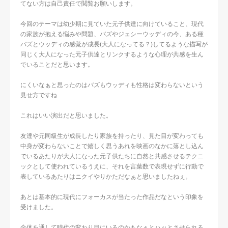
てない方は自己責任で閲覧お願いします。
今回のテーマは幼少期に見ていた元子供達に向けていること、現代
の家族が抱える悩みや問題、バズやジェシーウッディの今、ある種
バズとウッディの感覚が成長(大人になってる？)してるような描写が
同じく大人になった元子供達とリンクするような心理が共感を生ん
でいることだと思います。
にくいなぁと思ったのはバズもウッディも性格は変わらないという
見せ方ですね
これはいい演出だと思いました。
友達や元同級生が成長したり家族を持ったり、見た目が変わっても
中身が変わらないことで嬉しく思うあれを映画のなかに落とし込ん
でいるあたりが大人になった元子供たちに自然と共感させるテクニ
ックとして使われているうえに、それを言葉数で表現せずに行動で
表しているあたりはニクイやりかただなぁと思いましたねぇ。
あとは基本的に現代にフォーカスが当たった作品だなという印象を
受けました。
全体を通して時代の変わり目にいるのかもなぁとハッとさせられる