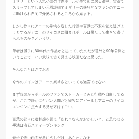
ミザリーという人気小説の作家ポールが車で街に戻る途中、雪道で
スリップしてしまい元看護婦でミザリーの熱狂的なファンのアニー
に助けられ自宅で介抱されるところから始まる。
しかし徐々にアニーの常軌を逸した行動や言動に不安を覚え逃げよ
うとするがアニーのサイコさに阻まれポールは果たして生きて逃げ
られるのか？という話。
筆者は勝手に80年代の作品かと思っていたのだが意外と90年公開と
いうことで、いい意味で古く見える映画だなと思った。
そんなことはさておき
今作のメインはアニーの異常さといっても過言ではない
まず冒頭からポールのファンでストーカーじみた行動を自白してる
が、ここで静かにヤバい人間だと観客にアピールしアニーのサイコ
エンジンに点火する見せ方はすごい。
言葉の節々に違和感を覚え「あれ？なんかおかしい？」と思わせる
手法は流石スティーブンキング
奇妙で怖い内面が急に少しだけ、あらわになる