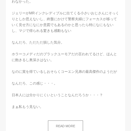
わなかった。
ジェリーがMRインクレディブルに出てくる小さいおじさんにそっく
りとしか思えないし、終盤にかけて警察夫婦にフォーカスが移って
いく見せ方になにか意図でもあるのかと思ったら特になにもない
し、マジで得られる驚きも感動もない
なんだろ、ただただ損した気分。
ホラーコメディだのブラックユーモアだの言われてるけど、ほんと
に飽きるし奥深さはない。
なのに賞を得ているしおそらくコーエン兄弟の最高傑作のようだが
なんだろ、この感じ・・・。
日本人には分かりにくいということなんだろうか・・・？
まぁ私もう見ない。
READ MORE