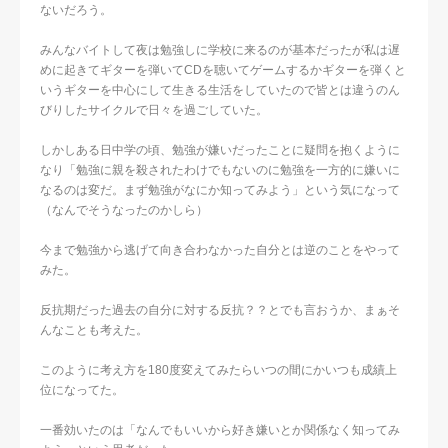
ないだろう。
みんなバイトして夜は勉強しに学校に来るのが基本だったが私は遅
めに起きてギターを弾いてCDを聴いてゲームするかギターを弾くと
いうギターを中心にして生きる生活をしていたので皆とは違うのん
びりしたサイクルで日々を過ごしていた。
しかしある日中学の頃、勉強が嫌いだったことに疑問を抱くように
なり「勉強に親を殺されたわけでもないのに勉強を一方的に嫌いに
なるのは変だ。まず勉強がなにか知ってみよう」という気になって
（なんでそうなったのかしら）
今まで勉強から逃げて向き合わなかった自分とは逆のことをやって
みた。
反抗期だった過去の自分に対する反抗？？とでも言おうか、まぁそ
んなことも考えた。
このように考え方を180度変えてみたらいつの間にかいつも成績上
位になってた。
一番効いたのは「なんでもいいから好き嫌いとか関係なく知ってみ