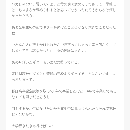
バカじゃない、賢いですよ」と母の前で褒めてくださって、母親に
とっちゃまさか褒められるとは思ってなかっただろうからさぞ嬉し
かっただろう。
あと全校生徒の前でギターを弾けたことはかなり大きなことだった
ね
いろんな人に声をかけられたんで戸惑ってしまって素っ気なくして
しまって申し訳なかったが、あの体験は大きい。
あの時弾いたギターもいまだに持っている。
定時制高校がダメとか普通の高校より劣ってることはないです、は
っきり言って。
私は高卒認定試験を取って3年で卒業したけど、4年で卒業してもし
なくても同じだと思うし
何をするか、何になりたいかを在学中に見つけられたらそれで充分
じゃないかな。
大学行きたきゃ行けばいい