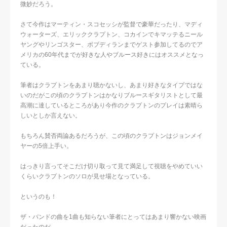
微妙だろう。
さて今作はマーティン・スコセッシが監督で豪華だったり、マディ
ウォーターズ、エリッククラプトン、コカインでキマッテるニール
ヤングやリンゴスター、ボブディランまでゲスト参加してるのでア
メリカの60年代までが好きな人やブルース好きにはオススメとなっ
ている。
筆者はクラプトンをあまり聴かないし、あまり好きなタイプではな
いのだがこの頃のクラプトンはかなりブルースギタリストとして最
高潮に達しているところがあり今作のクラプトンのプレイは素晴ら
しいとしか言えない。
もちろん賛否両論あるだろうが、この頃のクラプトンはジョンメイ
ヤーの5倍上手い。
はっきり言ってそこだけ切り取って見て満足して視聴をやめていい
くらいクラプトンのソロが見せ場となっている。
というのも！
ザ・バンドの曲を1曲も知らない筆者にとってはあまり響かない映画