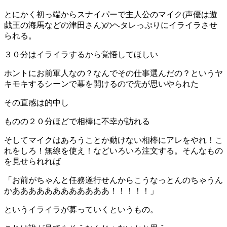
とにかく初っ端からスナイパーで主人公のマイク(声優は遊
戯王の海馬などの津田さん)のヘタレっぷりにイライラさせ
られる。
３０分はイライラするから覚悟してほしい
ホントにお前軍人なの？なんでその仕事選んだの？というヤ
キモキするシーンで幕を開けるので先が思いやられた
その直感は的中し
ものの２０分ほどで相棒に不幸が訪れる
そしてマイクはあろうことか動けない相棒にアレをやれ！こ
れをしろ！無線を使え！などいろいろ注文する。そんなもの
を見せられれば
「お前がちゃんと任務遂行せんからこうなっとんのちゃうん
かああああああああああああ！！！！！」
というイライラが募っていくというもの。