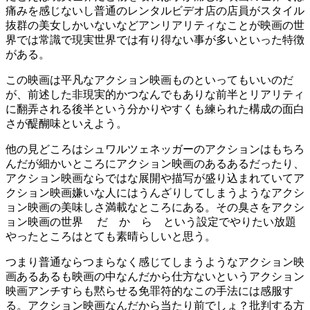
痛みを感じないし普通のレンタルビデオ店の店員がスタイル
抜群の美女しかいないなどアンリアリティなことが映画の世
界では常識で現実世界では有り得ない事が多いといった特徴
がある。
この映画は平凡なアクション映画ものといってもいいのだ
が、前述した非現実的かつなんでもありな前半とリアリティ
に翻弄される後半という分かりやすくも練られた構成の面白
さが醍醐味といえよう。
他の見どころはシュワルツェネッガーのアクションはもちろ
んだが細かいところにアクション映画のあるあるだったり、
アクション映画ならではな展開や描写が盛り込まれていてア
クション映画嫌いな人にはうんざりしてしまうようなアクシ
ョン映画の美味しさ満載なところにある。その臭さをアクシ
ョン映画の世界 だ か ら という設定でやりたい放題
やったところはとても素晴らしいと思う。
つまり普通ならつまらなく感じてしまうようなアクション映
画あるあるも映画の中なんだから仕方ないというアクション
映画アンチすらも黙らせる免罪符的なこの手法には感服す
る。アクション映画なんだから当たり前でしょ？批判する方