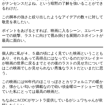
がナンセンスだよね。という暗黙の了解を強いることができ
るわけだ。
この脚本の強さと絞り出したようなアイデアの数々に対して
敬意を表したい。
ポイントをあげるとすれば、映画に入るシーン、エレベータ
ーでの銃撃、ラストに向けて畳み掛ける展開の３ポイントが
最高に面白い。
個人的に私が４、５歳の頃によく見ていた映画ということも
あり、それもあって高得点にはなっているのだがスレイター
が映画の世界に戻るまでとその後のラストの見せ方について
はこの映画でしか見せられない秀逸なラストだといまだに思
う。
この映画には90年代のほこりっぽさとカリフォルニアの暖か
さ、懐かしい匂いが満載なので幼い頃金曜ロードショーで見
ていた私にとっては最高の映画だ。
ちなみにACDCがサントラ提供しているがシュワちゃんが依