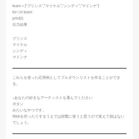
team = [“プリンス”,”マイケル”,”シンディ”,”マドンナ”]
for i in team:
print(i)
出力結果
プリンス
マイケル
シンディ
マドンナ
これらを使った応用例としてプルダウンリストを作ることができ
る。
↓あなたの好きなアーティストを選んでください
ボタン
みたいなやつです。
Webを作ったりするうえでは頻繁に使うと思うので覚えて損はない
でしょう。