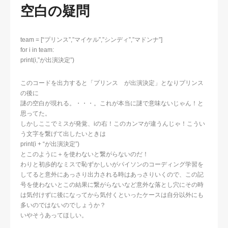
空白の疑問
team = [“プリンス”,”マイケル”,”シンディ”,”マドンナ”]
for i in team:
print(i,”が出演決定”)
このコードを出力すると「プリンス が出演決定」となりプリンス
の後に
謎の空白が現れる。・・・。これが本当に謎で意味ないじゃん！と
思ってた。
しかしここでミスが発覚、iの右！このカンマが違うんじゃ！こうい
う文字を繋げて出したいときは
print(i + “が出演決定”)
とこのように＋を使わないと繋がらないのだ！
わりと初歩的なミスで恥ずかしいがパイソンのコーディング学習を
してると意外にあっさり出力される時はあっさりいくので、この記
号を使わないとこの結果に繋がらないなど意外な落とし穴にその時
は気付けずに後になってから気付くといったケースは自分以外にも
多いのではないのでしょうか？
いやそうあってほしい。