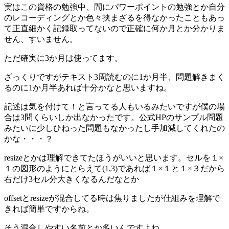
実はこの資格の勉強中、間にパワーポイントの勉強とか自分
のレコーディングとか色々挟まざるを得なかったこともあっ
て正直細かく記録取ってないので正確に何か月とか分かりま
せん、すいません。
ただ確実に3か月は使ってます。
ざっくりですがテキスト3周読むのに1か月半、問題解きまく
るのに1か月半あれば十分かなと思いますね。
記述は気を付けて！と言ってる人もいるみたいですが僕の場
合は3問くらいしか出なかったです。公式HPのサンプル問題
みたいに少しひねった問題もなかったし手加減してくれたの
かな・・・？
resizeとかは理解できてたほうがいいと思います。セルを１×
１の図形のようにとらえて(1,3)であれば１×１と１×３だから
右だけ3セル分大きくなるんだなとか
offsetとresizeが混合してる時は焦りましたが仕組みを理解で
きれば簡単ですからね。
そう混合しやすい名前とか多いんですよね