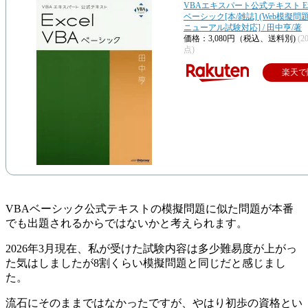
VBAエキスパート公式テキスト Exc
ベーシック[本/雑誌] (Web模擬問題
ニューアル試験対応] / 田中亨/著
価格：3,080円（税込、送料別)
(2
点)
楽天で
VBAベーシック公式テキストの模擬問題に似た問題が本番
でも出題されるからではないかと考えられます。
2026年3月現在、私が受けた試験内容は多少難易度が上がっ
た気はしましたが8割くらい模擬問題と同じだと感じまし
た。
流石にそのままではなかったですが、やはり初歩の資格とい