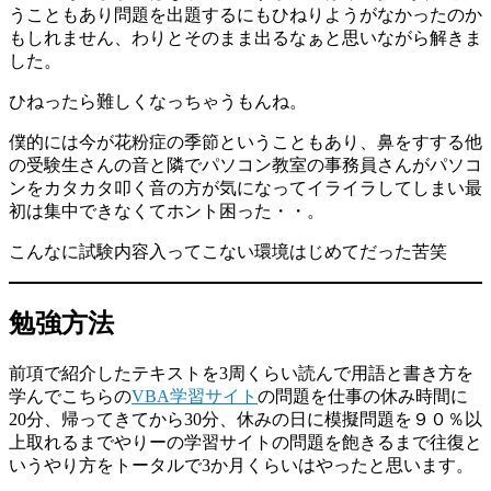
うこともあり問題を出題するにもひねりようがなかったのか
もしれません、わりとそのまま出るなぁと思いながら解きま
した。
ひねったら難しくなっちゃうもんね。
僕的には今が花粉症の季節ということもあり、鼻をすする他
の受験生さんの音と隣でパソコン教室の事務員さんがパソコ
ンをカタカタ叩く音の方が気になってイライラしてしまい最
初は集中できなくてホント困った・・。
こんなに試験内容入ってこない環境はじめてだった苦笑
勉強方法
前項で紹介したテキストを3周くらい読んで用語と書き方を
学んでこちらの
VBA学習サイト
の問題を仕事の休み時間に
20分、帰ってきてから30分、休みの日に模擬問題を９０％以
上取れるまでやりーの学習サイトの問題を飽きるまで往復と
いうやり方をトータルで3か月くらいはやったと思います。