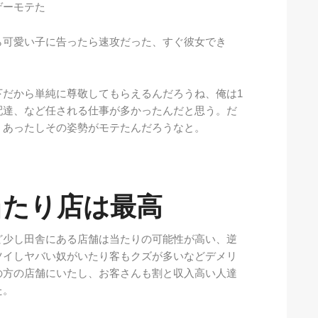
ゲーモテた
ら可愛い子に告ったら速攻だった、すぐ彼女でき
下だから単純に尊敬してもらえるんだろうね、俺は1
配達、など任される仕事が多かったんだと思う。だ
くあったしその姿勢がモテたんだろうなと。
当たり店は最高
ど少し田舎にある店舗は当たりの可能性が高い、逆
ツイしヤバい奴がいたり客もクズが多いなどデメリ
の方の店舗にいたし、お客さんも割と収入高い人達
た。