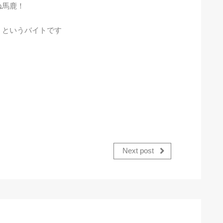
ね馬鹿！
！というバイトです
Next post