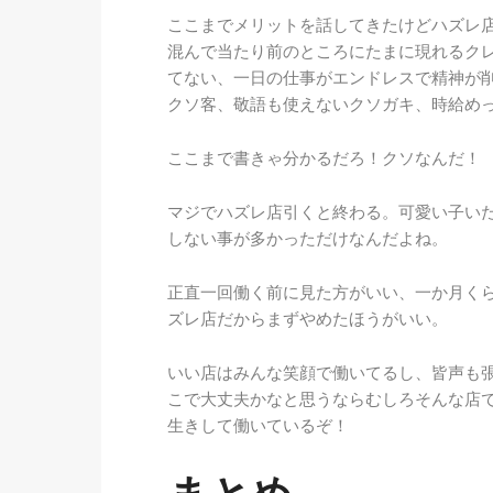
ここまでメリットを話してきたけどハズレ
混んで当たり前のところにたまに現れるク
てない、一日の仕事がエンドレスで精神が
クソ客、敬語も使えないクソガキ、時給め
ここまで書きゃ分かるだろ！クソなんだ！
マジでハズレ店引くと終わる。可愛い子い
しない事が多かっただけなんだよね。
正直一回働く前に見た方がいい、一か月く
ズレ店だからまずやめたほうがいい。
いい店はみんな笑顔で働いてるし、皆声も
こで大丈夫かなと思うならむしろそんな店
生きして働いているぞ！