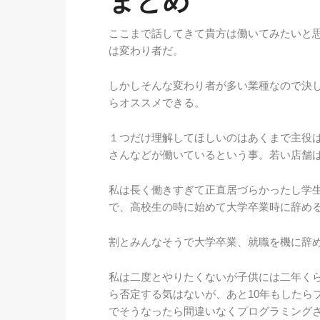
まとめ
ここまで話してきて貴方は働いてみたいと
は変わり者だ。
しかしそんな変わり者が多い業種なので決
らオススメできる。
１つだけ理解してほしいのはあくまで主役
さんなどが働いているという事。若い店舗
私は長く働きすぎて正直居づらかったし学
で、高校生の時に始めて大学卒業時に辞め
割とみんなそうで大学卒業、就職を機に辞
私は二度とやりたくないが子供には二年く
ら否定する気はないが、あと10年もしたら
でそうなったら間違いなくプログラミング