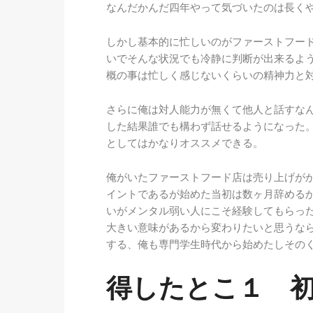
なんだかんだ四年やって気づいたのは長く
しかし基本的に忙しいのがファーストフー
いでそんな状況でも冷静に判断が出来るよ
概の事は忙しく感じないくらいの精神力と
さらに俺は対人能力が無くて他人と話すな
した結果誰でも構わず話せるようになった
としてはかなりオススメできる。
俺がいたファーストフード店は売り上げが
イントであるが始めた当初は数ヶ月辞める
いがメンタル弱い人にこそ経験してもらっ
大きい意味があるから変わりたいと思うな
する、俺も専門学生時代から始めたしその
得したとこ１ 