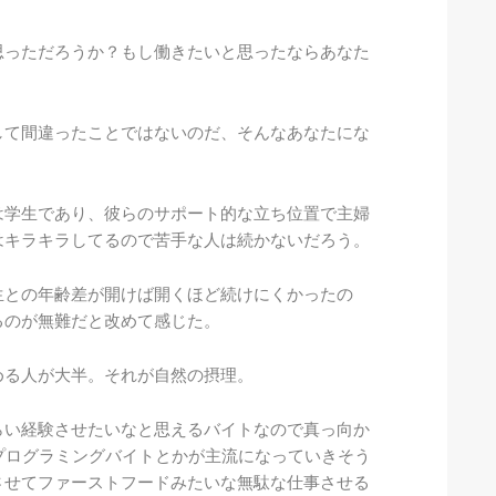
思っただろうか？もし働きたいと思ったならあなた
して間違ったことではないのだ、そんなあなたにな
は学生であり、彼らのサポート的な立ち位置で主婦
はキラキラしてるので苦手な人は続かないだろう。
生との年齢差が開けば開くほど続けにくかったの
るのが無難だと改めて感じた。
める人が大半。それが自然の摂理。
らい経験させたいなと思えるバイトなので真っ向か
プログラミングバイトとかが主流になっていきそう
させてファーストフードみたいな無駄な仕事させる