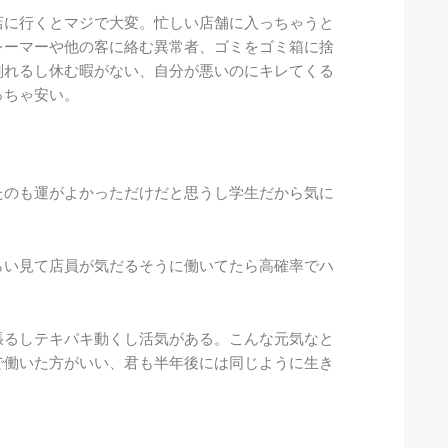
店に行くとマジで大変。忙しい店舗に入っちゃうと
レーマーや他の客に絡む異常者、ゴミをゴミ箱に捨
削れるし休む暇がない、自分が悪いのにキレてくる
っちゃ安い。
たのも運がよかっただけだと思うし学生だから気に
らい見て店員が気だるそうに働いてたら高確率でハ
張るしテキパキ動くし活気がある。こんな元気なと
で働いた方がいい、君も半年後には同じように生き