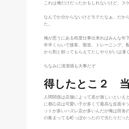
これは俺だけだったかもしれないけど、ス
なんでか分からないけどモテたなぁ。だか
た。
俺が思うにある程度仕事出来ればみんな年
年半くらいで接客、製造、トレーニング、
から割と頼ってもらえてたしやりがいは凄
ちなみに清潔感も大事だぞ
得したとこ２ 
人間関係は店舗によって差が激しいといえ
に都心店は可愛い子が多くて最高な反面キ
ットが多いハズレ店が多いんだが俺は田舎
の集まってる町っぽかったので当たりだっ