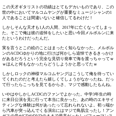
この天才ギタリストの功績はとてもデカいものであり、この
世の中においてマルコムヤングが重要なミュージシャンの1
人であることは間違いないと確信してるわけだ！
しかしそんな天才も1人の人間、2017年に亡くなってしまっ
た。そこで俺は彼の追悼をしたいと思い今回メルボルンに来
たというわけだったんだ。
実を言うとこの絵のことはまったく知らなかった、メルボル
ンのACDCゆかりの地に行けば何かしら追悼できるきっかけ
があるだろうという完全な見切り発車で海を渡っちゃってｗ
ｗほんと何もなかったらどうしようかと思ってたｗ
しかしロックの神様マルコムヤングはこうして俺を待ってい
てくれたのだと考えたら嬉しくてしょうがなかったね。だっ
て行ったらこっちを見てるからさ、マジで感動したもんね。
いやはやしかしACDCのファンでよかった。中学3年生の時
に来日公演を見に行って本当に良かった、あの時のエキサイ
ティングな体験は何があったって忘れられないよ。初っ端か
ら汽車が突っ込んでくる演出にはマジで鳥肌立ったし！アン
ガスの音がCDやDVDのままで最高だったしパフォーマンス