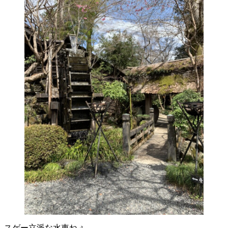
スゲー立派な水車ねぇ。