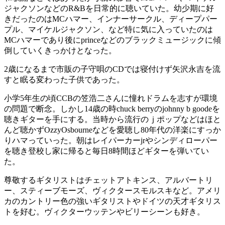
ジャクソンなどのR&Bを日常的に聴いていた。幼少期に好
きだったのはMCハマー、インナーサークル、ディープパー
プル、マイケルジャクソン、など特に気に入っていたのは
MCハマーであり後にprinceなどのブラックミュージックに傾
倒していくきっかけとなった。
2歳になるまで市販の子守唄のCDでは寝付けず矢沢永吉を流
すと眠る変わった子供であった。
小学5年生の頃CCBの笠浩二さんに憧れドラムを志すが環境
の問題で断念。しかし14歳の時chuck berryのjohnny b goodeを
聴きギターを手にする。当時から流行のｊポップなどはほと
んど聴かずOzzyOsbourneなどを愛聴し80年代の洋楽にすっか
りハマっていった。朝はレイパーカーjrやシンディローパー
を聴き登校し家に帰ると毎日8時間ほどギターを弾いてい
た。
尊敬するギタリストはチェットアトキンス、アルバートリ
ー、スティーブモーズ、ヴィクタースモルスキなど。アメリ
カのカントリー色の強いギタリストやドイツの天才ギタリス
トを好む。ヴィクターウッテンやビリーシーンも好き。