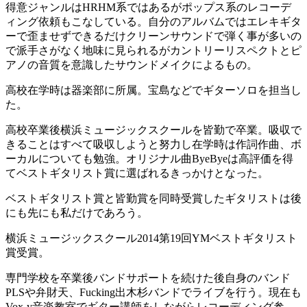
得意ジャンルはHRHM系ではあるがポップス系のレコーデ
ィング依頼もこなしている。自分のアルバムではエレキギタ
ーで歪ませずできるだけクリーンサウンドで弾く事が多いの
で派手さがなく地味に見られるがカントリーリスペクトとピ
アノの音質を意識したサウンドメイクによるもの。
高校在学時は器楽部に所属。宝島などでギターソロを担当し
た。
高校卒業後横浜ミュージックスクールを皆勤で卒業。吸収で
きることはすべて吸収しようと努力し在学時は作詞作曲、ボ
ーカルについても勉強。オリジナル曲ByeByeは高評価を得
てベストギタリスト賞に選ばれるきっかけとなった。
ベストギタリスト賞と皆勤賞を同時受賞したギタリストは後
にも先にも私だけであろう。
横浜ミュージックスクール2014第19回YMベストギタリスト
賞受賞。
専門学校を卒業後バンドサポートを続けた後自身のバンド
PLSや弁財天、Fucking出木杉バンドでライブを行う。現在も
Vox-y音楽教室でギター講師をしながらレコーディング参