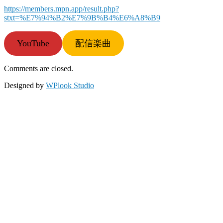
https://members.mpn.app/result.php?
stxt=%E7%94%B2%E7%9B%B4%E6%A8%B9
YouTube
配信楽曲
Comments are closed.
Designed by
WPlook Studio