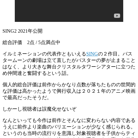
SING2 2021年公開
総合評価 2点 / 5点満点中
イルミネーションの代表作ともいえる
SING
の２作目。バス
タームーンの劇場は立て直したがバスターの夢が止まること
はなく、より大きな舞台クリスタルタワーシアターに立つた
め仲間達と奮闘するという話。
個人的総合評価は前作からかなり点数が落ちたものの世間的
な評価は高かったようで興行収入は２０２１年のアニメ映画
で最高だったそうだ。
しかーし視聴者は誤魔化せないぞ
なんといっても今作は前作とそんなに変わらない内容である
うえに前作より楽曲のバリエーションが少なく感じられる。
というのも当時の流行りを意識し対象視聴者を子供からティ