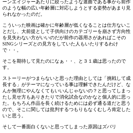
ーンエイジャーあたりに絞ったような選曲である事から前作
のような幅の広い年齢層に対応しようとする姿勢があまり見
られなかったのだ。
こういった映画は確かに年齢層が低くなることは仕方ないこ
とだし、大前提として子供向けのカテゴリーを崩さず方向性
を見失わない方がいいのだが前作の器用さがあればこその
SINGシリーズとの見方をしていた人もいたりするわけ
で・・。
そこを期待して見たのになぁ・・、と３１歳は思ったので
す。
ストーリーがつまらないと思った理由としては「挑戦して成
長する」がテーマになっている事は理解できたんだけど、な
んか無理にやんなくてもいいんじゃないの？と思ってしまっ
たし見せ方もありきたりで消化試合なのかなと個人的に思っ
た。もちろん作品を長く続けるためには必ず通る道だと思う
ので、そこに関しては批判するつもりもなくむしろ肯定した
いと思う。
そして一番面白くないと思ってしまった原因はズバリ