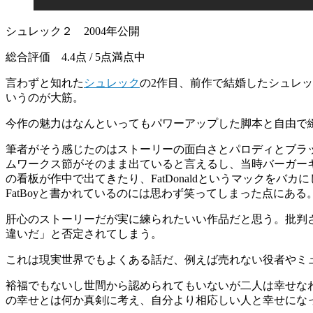
シュレック２ 2004年公開
総合評価 4.4点 / 5点満点中
言わずと知れた
シュレック
の2作目、前作で結婚したシュレ
いうのが大筋。
今作の魅力はなんといってもパワーアップした脚本と自由で
筆者がそう感じたのはストーリーの面白さとパロディとブラ
ムワークス節がそのまま出ていると言えるし、当時バーガー
の看板が作中で出てきたり、FatDonaldというマックを
FatBoyと書かれているのには思わず笑ってしまった点にある
肝心のストーリーだが実に練られたいい作品だと思う。批判
違いだ」と否定されてしまう。
これは現実世界でもよくある話だ、例えば売れない役者やミ
裕福でもないし世間から認められてもいないが二人は幸せな
の幸せとは何か真剣に考え、自分より相応しい人と幸せにな