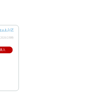
ト [ (ア
(2026/2/8時
購入