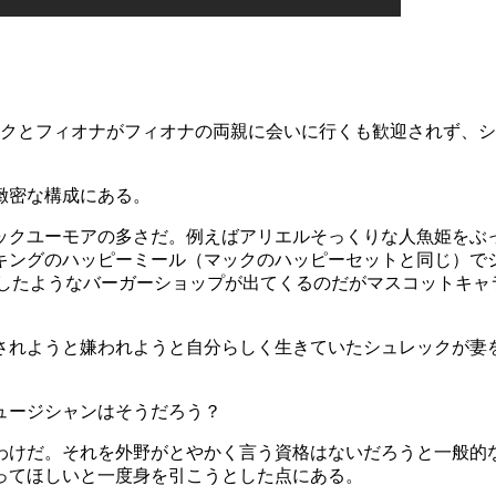
ックとフィオナがフィオナの両親に会いに行くも歓迎されず、
緻密な構成にある。
ックユーモアの多さだ。例えばアリエルそっくりな人魚姫をぶ
キングのハッピーミール（マックのハッピーセットと同じ）で
バカにしたようなバーガーショップが出てくるのだがマスコット
。
されようと嫌われようと自分らしく生きていたシュレックが妻
ュージシャンはそうだろう？
わけだ。それを外野がとやかく言う資格はないだろうと一般的
ってほしいと一度身を引こうとした点にある。