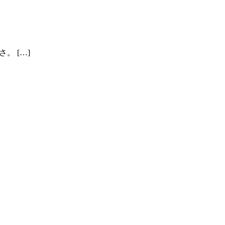
。 […]