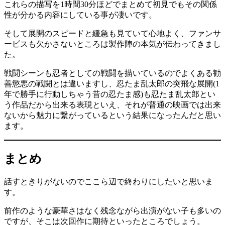
これらの描写を1時間30分ほどでまとめて初見でもその関係
性が分かる内容にしている事が凄いです。
そして展開のスピードと緩急も見ていて心地よく、ファンサ
ービスも欠かさないところは製作陣の本気が伝わってきまし
た。
戦闘シーンも忍者としての戦闘を描いているのでよくある勧
善懲悪の戦闘とは違いますし、忍たま乱太郎の突飛な展開(1
年で勝手に行動しちゃう昔の忍たま感)も忍たま乱太郎とい
う作品だから出来る表現といえ、それが普通の映画では出来
ないから魅力に繋がっているという結果になったんだと思い
ます。
まとめ
話すときりがないのでここら辺で終わりにしたいと思いま
す。
前作のような豪華さはなく残念ながら出演がない子も多いの
ですが、そこは次回作に期待といったところでしょう。