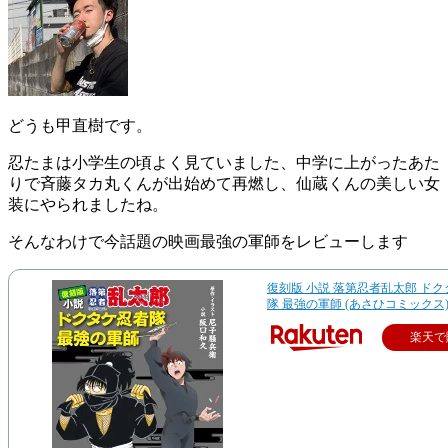
どうも甲直樹です。
忍たまは小学生の頃よく見ていました、中学に上がったあた
りで斉藤タカ丸くんが出始めて再燃し、仙蔵くんの美しい女
装にやられましたね。
そんなわけで今話題の映画最強の軍師をレビューします
復刻版 小説 落第忍者乱太郎 ド
隊 最強の軍師 (あさひコミックス
楽天で