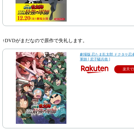
↑DVDがまだなので原作で失礼します。
劇場版 忍たま乱太郎 ドクタケ忍
軍師 [ 尼子騒兵衛 ]
楽天で